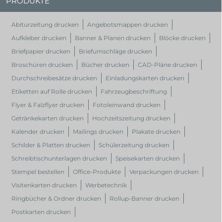
PRODUKTE
Abiturzeitung drucken
Angebotsmappen drucken
Aufkleber drucken
Banner & Planen drucken
Blöcke drucken
Briefpapier drucken
Briefumschläge drucken
Broschüren drucken
Bücher drucken
CAD-Pläne drucken
Durchschreibesätze drucken
Einladungskarten drucken
Etiketten auf Rolle drucken
Fahrzeugbeschriftung
Flyer & Falzflyer drucken
Fotoleinwand drucken
Getränkekarten drucken
Hochzeitszeitung drucken
Kalender drucken
Mailings drucken
Plakate drucken
Schilder & Platten drucken
Schülerzeitung drucken
Schreibtischunterlagen drucken
Speisekarten drucken
Stempel bestellen
Office-Produkte
Verpackungen drucken
Visitenkarten drucken
Werbetechnik
Ringbücher & Ordner drucken
Rollup-Banner drucken
Postkarten drucken