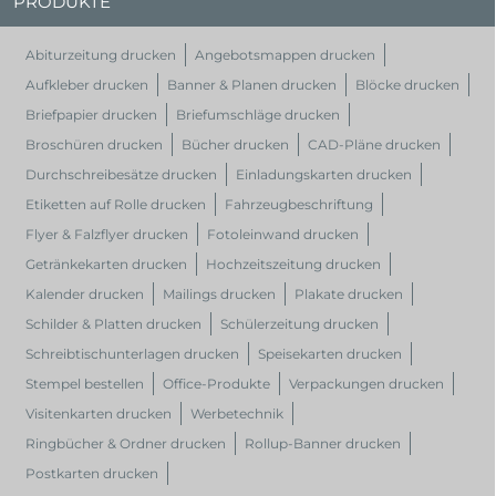
PRODUKTE
Abiturzeitung drucken
Angebotsmappen drucken
Aufkleber drucken
Banner & Planen drucken
Blöcke drucken
Briefpapier drucken
Briefumschläge drucken
Broschüren drucken
Bücher drucken
CAD-Pläne drucken
Durchschreibesätze drucken
Einladungskarten drucken
Etiketten auf Rolle drucken
Fahrzeugbeschriftung
Flyer & Falzflyer drucken
Fotoleinwand drucken
Getränkekarten drucken
Hochzeitszeitung drucken
Kalender drucken
Mailings drucken
Plakate drucken
Schilder & Platten drucken
Schülerzeitung drucken
Schreibtischunterlagen drucken
Speisekarten drucken
Stempel bestellen
Office-Produkte
Verpackungen drucken
Visitenkarten drucken
Werbetechnik
Ringbücher & Ordner drucken
Rollup-Banner drucken
Postkarten drucken