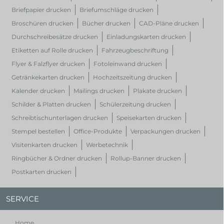
Briefpapier drucken
Briefumschläge drucken
Broschüren drucken
Bücher drucken
CAD-Pläne drucken
Durchschreibesätze drucken
Einladungskarten drucken
Etiketten auf Rolle drucken
Fahrzeugbeschriftung
Flyer & Falzflyer drucken
Fotoleinwand drucken
Getränkekarten drucken
Hochzeitszeitung drucken
Kalender drucken
Mailings drucken
Plakate drucken
Schilder & Platten drucken
Schülerzeitung drucken
Schreibtischunterlagen drucken
Speisekarten drucken
Stempel bestellen
Office-Produkte
Verpackungen drucken
Visitenkarten drucken
Werbetechnik
Ringbücher & Ordner drucken
Rollup-Banner drucken
Postkarten drucken
SERVICE
Home