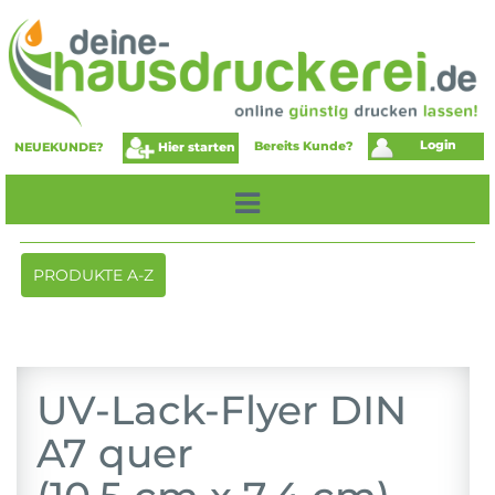
Login
Bereits Kunde?
Hier starten
NEUEKUNDE?
Toggle
PRODUKTE A-Z
navigation
UV-Lack-Flyer DIN
A7 quer