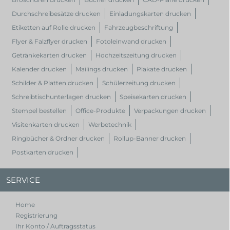
Durchschreibesätze drucken
Einladungskarten drucken
Etiketten auf Rolle drucken
Fahrzeugbeschriftung
Flyer & Falzflyer drucken
Fotoleinwand drucken
Getränkekarten drucken
Hochzeitszeitung drucken
Kalender drucken
Mailings drucken
Plakate drucken
Schilder & Platten drucken
Schülerzeitung drucken
Schreibtischunterlagen drucken
Speisekarten drucken
Stempel bestellen
Office-Produkte
Verpackungen drucken
Visitenkarten drucken
Werbetechnik
Ringbücher & Ordner drucken
Rollup-Banner drucken
Postkarten drucken
SERVICE
Home
Registrierung
Ihr Konto / Auftragsstatus