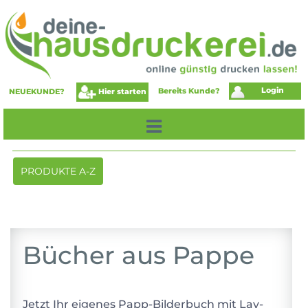
Login
Bereits Kunde?
Hier starten
NEUEKUNDE?
Toggle
PRODUKTE A-Z
navigation
Bücher aus Pappe
Jetzt Ihr eigenes Papp-Bilderbuch mit Lay-