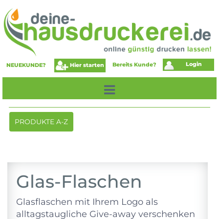
Login
Bereits Kunde?
Hier starten
NEUEKUNDE?
Toggle
PRODUKTE A-Z
navigation
Glas-Flaschen
Glasflaschen mit Ihrem Logo als
alltagstaugliche Give-away verschenken