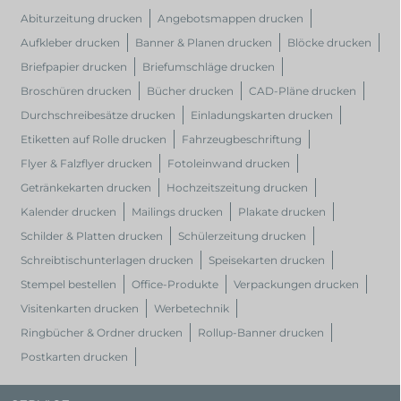
Abiturzeitung drucken
Angebotsmappen drucken
Aufkleber drucken
Banner & Planen drucken
Blöcke drucken
Briefpapier drucken
Briefumschläge drucken
Broschüren drucken
Bücher drucken
CAD-Pläne drucken
Durchschreibesätze drucken
Einladungskarten drucken
Etiketten auf Rolle drucken
Fahrzeugbeschriftung
Flyer & Falzflyer drucken
Fotoleinwand drucken
Getränkekarten drucken
Hochzeitszeitung drucken
Kalender drucken
Mailings drucken
Plakate drucken
Schilder & Platten drucken
Schülerzeitung drucken
Schreibtischunterlagen drucken
Speisekarten drucken
Stempel bestellen
Office-Produkte
Verpackungen drucken
Visitenkarten drucken
Werbetechnik
Ringbücher & Ordner drucken
Rollup-Banner drucken
Postkarten drucken