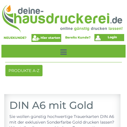
Login
Bereits Kunde?
Hier starten
NEUEKUNDE?
Toggle
PRODUKTE A-Z
navigation
DIN A6 mit Gold
Sie wollen günstig hochwertige Trauerkarten DIN A6
mit der exklusiven Sonderfarbe Gold drucken lassen?