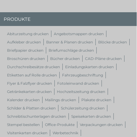
PRODUKTE
Abiturzeitung drucken
Angebotsmappen drucken
Aufkleber drucken
Banner & Planen drucken
Blöcke drucken
Briefpapier drucken
Briefumschläge drucken
Broschüren drucken
Bücher drucken
CAD-Pläne drucken
Durchschreibesätze drucken
Einladungskarten drucken
Etiketten auf Rolle drucken
Fahrzeugbeschriftung
Flyer & Falzflyer drucken
Fotoleinwand drucken
Getränkekarten drucken
Hochzeitszeitung drucken
Kalender drucken
Mailings drucken
Plakate drucken
Schilder & Platten drucken
Schülerzeitung drucken
Schreibtischunterlagen drucken
Speisekarten drucken
Stempel bestellen
Office-Produkte
Verpackungen drucken
Visitenkarten drucken
Werbetechnik