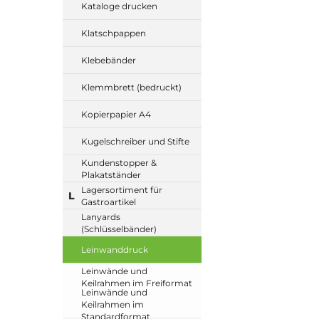
Kataloge drucken
Klatschpappen
Klebebänder
Klemmbrett (bedruckt)
Kopierpapier A4
Kugelschreiber und Stifte
Kundenstopper &
Plakatständer
Lagersortiment für
L
Gastroartikel
Lanyards
(Schlüsselbänder)
Leinwanddruck
Leinwände und
Keilrahmen im Freiformat
Leinwände und
Keilrahmen im
Standardformat