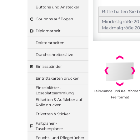
Buttons und Anstecker
Bitte halten Sie
C
Coupons auf Bogen
Mindestgröße 20
Maximalgröße 20
D
Diplomarbeit
Doktorarbeiten
Durchschreibesätze
E
Einlassbänder
Eintrittskarten drucken
Einzelblätter -
Leinwände und Keilrahme
Loseblattsammlung
Freiformat
Etiketten & Aufkleber auf
Rolle drucken
Etiketten & Sticker
Faltplaner -
F
Taschenplaner
Feucht- und Pflegetücher