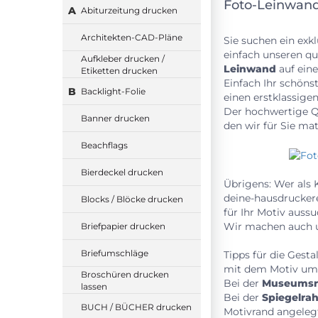
Foto-Leinwandd
A
Abiturzeitung drucken
Architekten-CAD-Pläne
Sie suchen ein exk
einfach unseren qu
Aufkleber drucken /
Leinwand
auf eine
Etiketten drucken
Einfach Ihr schön
B
Backlight-Folie
einen erstklassige
Der hochwertige Q
Banner drucken
den wir für Sie ma
Beachflags
Bierdeckel drucken
Übrigens: Wer als 
deine-hausdrucker
Blocks / Blöcke drucken
für Ihr Motiv auss
Wir machen auch 
Briefpapier drucken
Briefumschläge
Tipps für die Gesta
mit dem Motiv um
Broschüren drucken
Bei der
Museums
lassen
Bei der
Spiegelr
BUCH / BÜCHER drucken
Motivrand angeleg