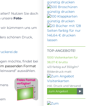
tellen? Nutzen Sie doch
n unsere
Foto-
nd wir kümmern uns um
ders schönen Druck,
TOP-ANGEBOTE!
1000 Visitenkarten für
ngen möchte, findet bei
38,07 € brutto
 im passenden Format
4/0 farbig auf 350g/m²
rleinwand“ auswählen.
Bilderdruck matt
hmens
inkl. Druck und Versand
zum Angebot
ltem