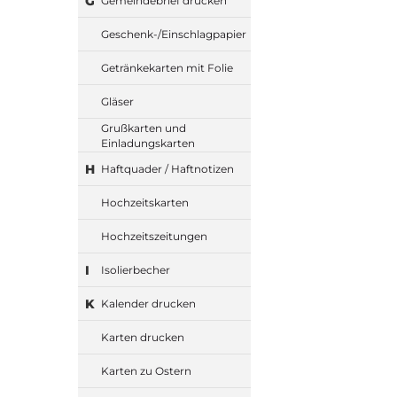
G
Gemeindebrief drucken
Geschenk-/Einschlagpapier
Getränkekarten mit Folie
Gläser
Grußkarten und
Einladungskarten
H
Haftquader / Haftnotizen
Hochzeitskarten
Hochzeitszeitungen
I
Isolierbecher
K
Kalender drucken
Karten drucken
Karten zu Ostern