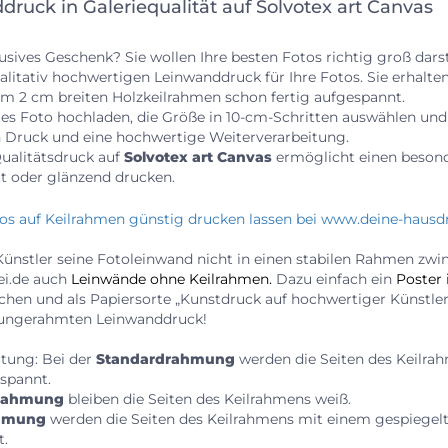
ruck in Galeriequalität auf Solvotex art Canvas
lusives Geschenk? Sie wollen Ihre besten Fotos richtig groß dars
alitativ hochwertigen Leinwanddruck für Ihre Fotos. Sie erhalte
m 2 cm breiten Holzkeilrahmen schon fertig aufgespannt.
stes Foto hochladen, die Größe in 10-cm-Schritten auswählen u
n Druck und eine hochwertige Weiterverarbeitung.
ualitätsdruck auf
Solvotex art Canvas
ermöglicht einen beson
tt oder glänzend drucken.
Künstler seine Fotoleinwand nicht in einen stabilen Rahmen zwi
ei.de auch
Leinwände ohne Keilrahmen
.
Dazu einfach ein
Poster
uchen und als Papiersorte „Kunstdruck auf hochwertiger Künstle
ungerahmten Leinwanddruck!
ltung: Bei der
Standardrahmung
werden die Seiten des Keilra
spannt.
rahmung
bleiben die Seiten des Keilrahmens weiß.
ahmung
werden die Seiten des Keilrahmens mit einem gespiege
t.