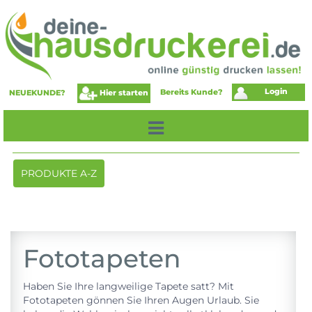
Login
Bereits Kunde?
Hier starten
NEUEKUNDE?
Toggle
PRODUKTE A-Z
navigation
Fototapeten
Haben Sie Ihre langweilige Tapete satt? Mit
Fototapeten gönnen Sie Ihren Augen Urlaub. Sie