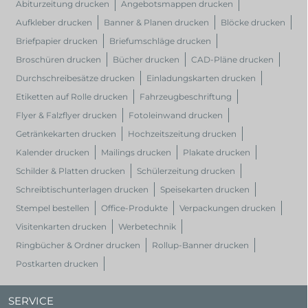
Abiturzeitung drucken
Angebotsmappen drucken
Aufkleber drucken
Banner & Planen drucken
Blöcke drucken
Briefpapier drucken
Briefumschläge drucken
Broschüren drucken
Bücher drucken
CAD-Pläne drucken
Durchschreibesätze drucken
Einladungskarten drucken
Etiketten auf Rolle drucken
Fahrzeugbeschriftung
Flyer & Falzflyer drucken
Fotoleinwand drucken
Getränkekarten drucken
Hochzeitszeitung drucken
Kalender drucken
Mailings drucken
Plakate drucken
Schilder & Platten drucken
Schülerzeitung drucken
Schreibtischunterlagen drucken
Speisekarten drucken
Stempel bestellen
Office-Produkte
Verpackungen drucken
Visitenkarten drucken
Werbetechnik
Ringbücher & Ordner drucken
Rollup-Banner drucken
Postkarten drucken
SERVICE