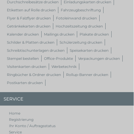
Durchschreibesätze drucken
Einladungskarten drucken
Etiketten auf Rolle drucken
Fahrzeugbeschriftung
Flyer & Falzflyer drucken
Fotoleinwand drucken
Getränkekarten drucken
Hochzeitszeitung drucken
Kalender drucken
Mailings drucken
Plakate drucken
Schilder & Platten drucken
Schülerzeitung drucken
Schreibtischunterlagen drucken
Speisekarten drucken
Stempel bestellen
Office-Produkte
Verpackungen drucken
Visitenkarten drucken
Werbetechnik
Ringbücher & Ordner drucken
Rollup-Banner drucken
Postkarten drucken
SERVICE
Home
Registrierung
Ihr Konto / Auftragsstatus
Service