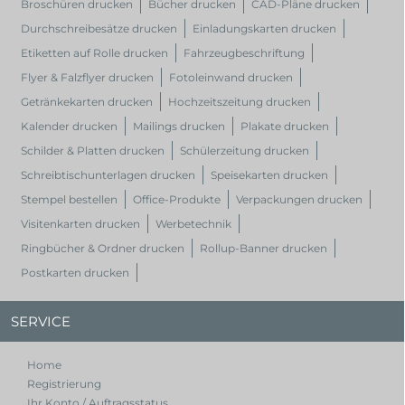
Broschüren drucken
Bücher drucken
CAD-Pläne drucken
Durchschreibesätze drucken
Einladungskarten drucken
Etiketten auf Rolle drucken
Fahrzeugbeschriftung
Flyer & Falzflyer drucken
Fotoleinwand drucken
Getränkekarten drucken
Hochzeitszeitung drucken
Kalender drucken
Mailings drucken
Plakate drucken
Schilder & Platten drucken
Schülerzeitung drucken
Schreibtischunterlagen drucken
Speisekarten drucken
Stempel bestellen
Office-Produkte
Verpackungen drucken
Visitenkarten drucken
Werbetechnik
Ringbücher & Ordner drucken
Rollup-Banner drucken
Postkarten drucken
SERVICE
Home
Registrierung
Ihr Konto / Auftragsstatus