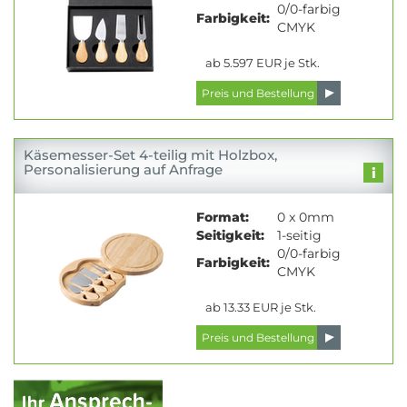
0/0-farbig
Farbigkeit:
CMYK
ab 5.597 EUR je Stk.
Käsemesser-Set 4-teilig mit Holzbox,
Personalisierung auf Anfrage
Format:
0 x 0mm
Seitigkeit:
1-seitig
0/0-farbig
Farbigkeit:
CMYK
ab 13.33 EUR je Stk.