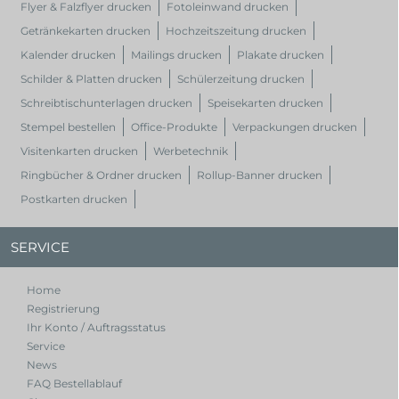
Flyer & Falzflyer drucken
Fotoleinwand drucken
Getränkekarten drucken
Hochzeitszeitung drucken
Kalender drucken
Mailings drucken
Plakate drucken
Schilder & Platten drucken
Schülerzeitung drucken
Schreibtischunterlagen drucken
Speisekarten drucken
Stempel bestellen
Office-Produkte
Verpackungen drucken
Visitenkarten drucken
Werbetechnik
Ringbücher & Ordner drucken
Rollup-Banner drucken
Postkarten drucken
SERVICE
Home
Registrierung
Ihr Konto / Auftragsstatus
Service
News
FAQ Bestellablauf