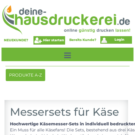
Login
Bereits Kunde?
Hier starten
NEUEKUNDE?
Toggle
PRODUKTE A-Z
navigation
Messersets für Käse
Hochwertige Käsemesser-Sets in individuell bedruckte
Ein Muss für alle Käsefans! Die Sets, bestehend aus drei K