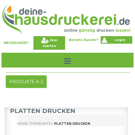
Bereits Kunde?
Login
Hier
NEUEKUNDE?
starten
Toggle
PRODUKTE A-Z
navigation
PLATTEN DRUCKEN
HOME
/
PRODUKTE
/
PLATTEN DRUCKEN