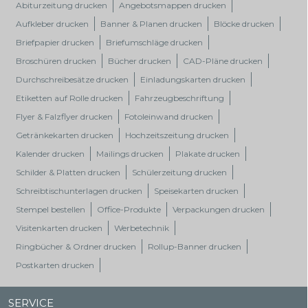
Abiturzeitung drucken
Angebotsmappen drucken
Aufkleber drucken
Banner & Planen drucken
Blöcke drucken
Briefpapier drucken
Briefumschläge drucken
Broschüren drucken
Bücher drucken
CAD-Pläne drucken
Durchschreibesätze drucken
Einladungskarten drucken
Etiketten auf Rolle drucken
Fahrzeugbeschriftung
Flyer & Falzflyer drucken
Fotoleinwand drucken
Getränkekarten drucken
Hochzeitszeitung drucken
Kalender drucken
Mailings drucken
Plakate drucken
Schilder & Platten drucken
Schülerzeitung drucken
Schreibtischunterlagen drucken
Speisekarten drucken
Stempel bestellen
Office-Produkte
Verpackungen drucken
Visitenkarten drucken
Werbetechnik
Ringbücher & Ordner drucken
Rollup-Banner drucken
Postkarten drucken
SERVICE