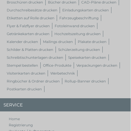
Broschüren drucken
Bücher drucken
CAD-Pläne drucken
Durchschreibesätze drucken
Einladungskarten drucken
Etiketten auf Rolle drucken
Fahrzeugbeschriftung
Flyer & Falzflyer drucken
Fotoleinwand drucken
Getränkekarten drucken
Hochzeitszeitung drucken
Kalender drucken
Mailings drucken
Plakate drucken
Schilder & Platten drucken
Schülerzeitung drucken
Schreibtischunterlagen drucken
Speisekarten drucken
Stempel bestellen
Office-Produkte
Verpackungen drucken
Visitenkarten drucken
Werbetechnik
Ringbücher & Ordner drucken
Rollup-Banner drucken
Postkarten drucken
SERVICE
Home
Registrierung