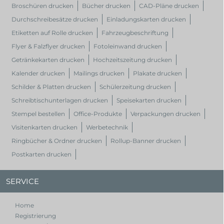
Broschüren drucken
Bücher drucken
CAD-Pläne drucken
Durchschreibesätze drucken
Einladungskarten drucken
Etiketten auf Rolle drucken
Fahrzeugbeschriftung
Flyer & Falzflyer drucken
Fotoleinwand drucken
Getränkekarten drucken
Hochzeitszeitung drucken
Kalender drucken
Mailings drucken
Plakate drucken
Schilder & Platten drucken
Schülerzeitung drucken
Schreibtischunterlagen drucken
Speisekarten drucken
Stempel bestellen
Office-Produkte
Verpackungen drucken
Visitenkarten drucken
Werbetechnik
Ringbücher & Ordner drucken
Rollup-Banner drucken
Postkarten drucken
SERVICE
Home
Registrierung