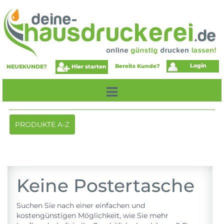
Login
Bereits Kunde?
Hier starten
NEUEKUNDE?
Toggle
PRODUKTE A-Z
navigation
Keine Postertasche
Suchen Sie nach einer einfachen und
kostengünstigen Möglichkeit, wie Sie mehr