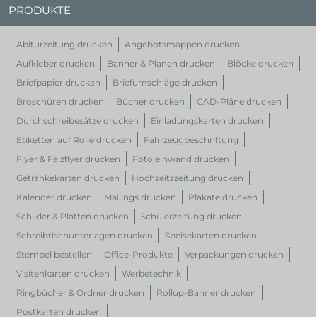
PRODUKTE
Abiturzeitung drucken
Angebotsmappen drucken
Aufkleber drucken
Banner & Planen drucken
Blöcke drucken
Briefpapier drucken
Briefumschläge drucken
Broschüren drucken
Bücher drucken
CAD-Pläne drucken
Durchschreibesätze drucken
Einladungskarten drucken
Etiketten auf Rolle drucken
Fahrzeugbeschriftung
Flyer & Falzflyer drucken
Fotoleinwand drucken
Getränkekarten drucken
Hochzeitszeitung drucken
Kalender drucken
Mailings drucken
Plakate drucken
Schilder & Platten drucken
Schülerzeitung drucken
Schreibtischunterlagen drucken
Speisekarten drucken
Stempel bestellen
Office-Produkte
Verpackungen drucken
Visitenkarten drucken
Werbetechnik
Ringbücher & Ordner drucken
Rollup-Banner drucken
Postkarten drucken