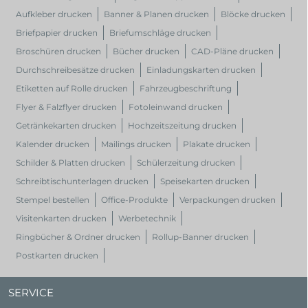
Aufkleber drucken
Banner & Planen drucken
Blöcke drucken
Briefpapier drucken
Briefumschläge drucken
Broschüren drucken
Bücher drucken
CAD-Pläne drucken
Durchschreibesätze drucken
Einladungskarten drucken
Etiketten auf Rolle drucken
Fahrzeugbeschriftung
Flyer & Falzflyer drucken
Fotoleinwand drucken
Getränkekarten drucken
Hochzeitszeitung drucken
Kalender drucken
Mailings drucken
Plakate drucken
Schilder & Platten drucken
Schülerzeitung drucken
Schreibtischunterlagen drucken
Speisekarten drucken
Stempel bestellen
Office-Produkte
Verpackungen drucken
Visitenkarten drucken
Werbetechnik
Ringbücher & Ordner drucken
Rollup-Banner drucken
Postkarten drucken
SERVICE