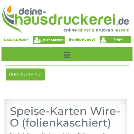
Login
Bereits Kunde?
Hier starten
NEUEKUNDE?
Toggle
PRODUKTE A-Z
navigation
Speise-Karten Wire-
O (folienkaschiert)