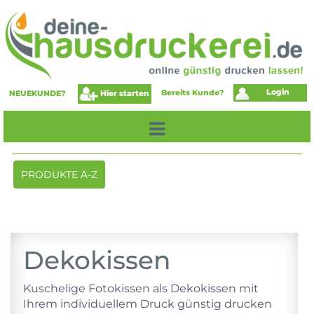
Login
Bereits Kunde?
Hier starten
NEUEKUNDE?
Toggle
PRODUKTE A-Z
navigation
Dekokissen
Kuschelige Fotokissen als Dekokissen mit
Ihrem individuellem Druck günstig drucken