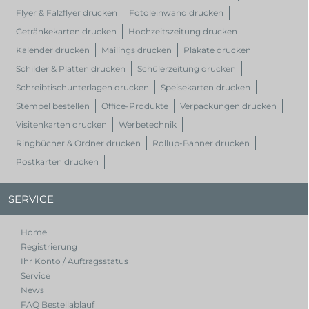
Flyer & Falzflyer drucken
Fotoleinwand drucken
Getränkekarten drucken
Hochzeitszeitung drucken
Kalender drucken
Mailings drucken
Plakate drucken
Schilder & Platten drucken
Schülerzeitung drucken
Schreibtischunterlagen drucken
Speisekarten drucken
Stempel bestellen
Office-Produkte
Verpackungen drucken
Visitenkarten drucken
Werbetechnik
Ringbücher & Ordner drucken
Rollup-Banner drucken
Postkarten drucken
SERVICE
Home
Registrierung
Ihr Konto / Auftragsstatus
Service
News
FAQ Bestellablauf