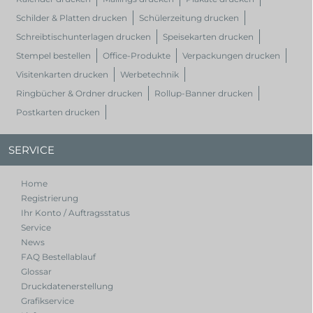
Schilder & Platten drucken
Schülerzeitung drucken
Schreibtischunterlagen drucken
Speisekarten drucken
Stempel bestellen
Office-Produkte
Verpackungen drucken
Visitenkarten drucken
Werbetechnik
Ringbücher & Ordner drucken
Rollup-Banner drucken
Postkarten drucken
SERVICE
Home
Registrierung
Ihr Konto / Auftragsstatus
Service
News
FAQ Bestellablauf
Glossar
Druckdatenerstellung
Grafikservice