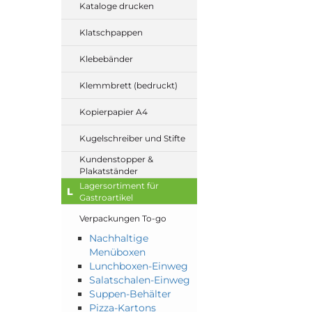
Kataloge drucken
Klatschpappen
Klebebänder
Klemmbrett (bedruckt)
Kopierpapier A4
Kugelschreiber und Stifte
Kundenstopper &
Plakatständer
Lagersortiment für
L
Gastroartikel
Verpackungen To-go
Nachhaltige
Menüboxen
Lunchboxen-Einweg
Salatschalen-Einweg
Suppen-Behälter
Pizza-Kartons