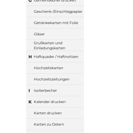
G
Gemeindebrief drucken
Geschenk-/Einschlagpapier
Getränkekarten mit Folie
Gläser
Grußkarten und
Einladungskarten
H
Haftquader / Haftnotizen
Hochzeitskarten
Hochzeitszeitungen
I
Isolierbecher
K
Kalender drucken
Karten drucken
Karten zu Ostern